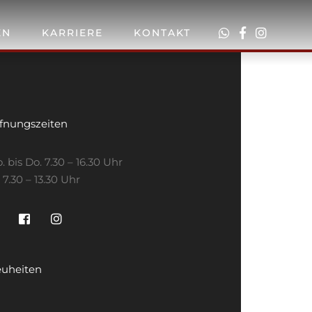
EN
KARRIERE
KONTAKT
fnungszeiten
. bis Do. 7.30 – 16.30 Uhr
. 7.30 – 13.30 Uhr
uheiten