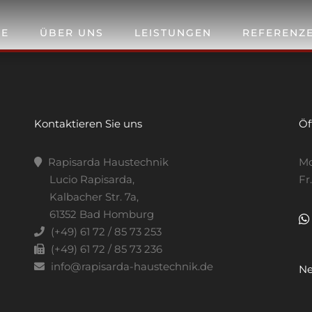
E
ÜBER UNS
LEISTUNGEN
REFERENZ
Kontaktieren Sie uns
Öf
Rapisarda Haustechnik
Mo
Lucio Rapisarda,
Fr
Kalbacher Str. 7a,
61352 Bad Homburg
(+49) 61 72 / 85 73 253
(+49) 61 72 / 85 73 236
info@rapisarda-haustechnik.de
Ne