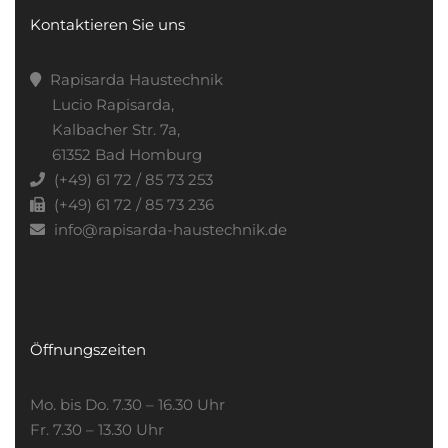
Kontaktieren Sie uns
Rapisarda Haustechnik
Lucio Rapisarda,
Kalbacher Str. 7a,
61352 Bad Homburg
(+49) 61 72 / 85 73 253
(+49) 61 72 / 85 73 236
info@rapisarda-haustechnik.de
Öffnungszeiten
Mo. bis Do. 7.30 – 16.30 Uhr
Fr. 7.30 – 13.30 Uhr